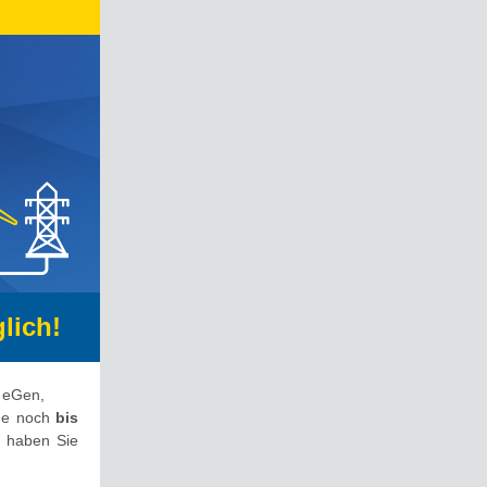
lich!
n eGen,
rde noch
bis
, haben Sie