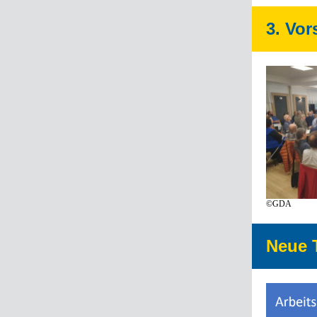
3. Vo
©GDA
Neue T