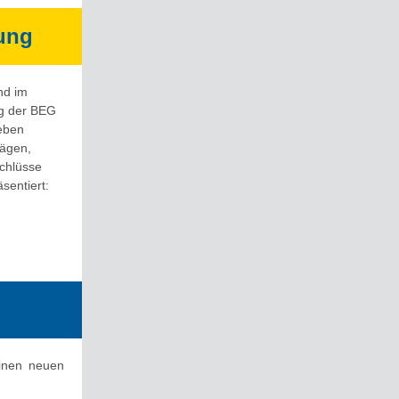
ung
nd im
ng der BEG
eben
rägen,
chlüsse
sentiert:
einen neuen