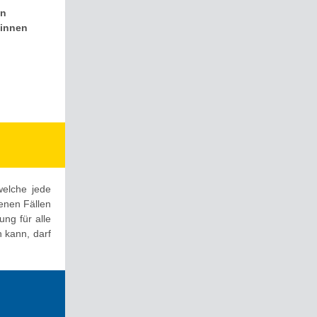
nn
:innen
welche jede
enen Fällen
ng für alle
 kann, darf