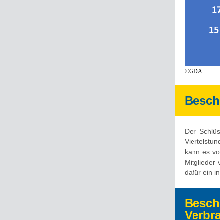
©GDA
Beschl
Der Schlüs
Viertelstu
kann es vo
Mitglieder 
dafür ein in
Besch
Verbr