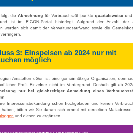
folgt die
Abrechnung
für Verbrauchszählpunkte
quartalsweise
und 
 und ist im E.GON-Portal hinterlegt. Aufgrund der Anzahl der a
n werden sich damit der Verwaltungsaufwand sowie die Gemeinkost
verringern.
uss 3: Einspeisen ab 2024 nur mit
auchen möglich
gion Amstetten eGen ist eine gemeinnützige Organisation, demnac
haftlicher Profit Einzelner nicht im Vordergrund. Deshalb gilt ab 20
peisung nur bei gleichzeitiger Anmeldung eines Verbrauchsz
nn.
Ihre Interessensbekundung schon hochgeladen und keinen Verbrauc
haben, bitten wir Sie darum sich erneut mit derselben Mailadress
zuloggen
und diesen zu ergänzen.