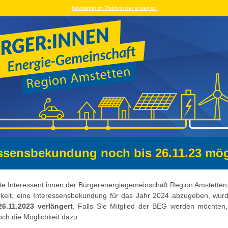
Newsletter im Webbrowser anzeigen
essensbekundung noch bis 26.11.23 mög
te Interessent:innen der Bürgerenergiegemeinschaft Region Amstette
hkeit, eine Interessensbekundung für das Jahr 2024 abzugeben, wu
26.11.2023 verlängert
. Falls Sie Mitglied der BEG werden möchten
noch die Möglichkeit dazu.