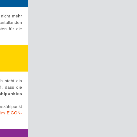
nicht mehr
nfallanden
en für die
h steht ein
24, dass die
ählpunktes
hszählpunkt
e
im E.GON-